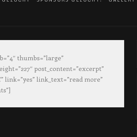
mb=”4″ thumbs=”large”
ight=”227″ post_content=”excerpt”
 link=”yes” link_text=”read more”
ts”]