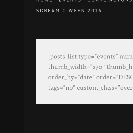
SCREAM O WEEN 2016
[posts_list type=”events” nu
thumb_width=”270″ thumb_he
order_by=”date” order=”DESC”
tags=”no” custom_class=”even