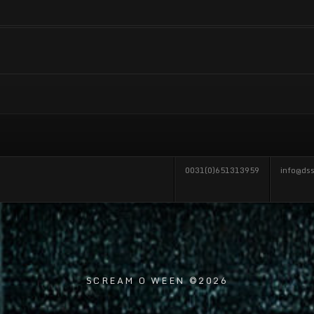
0031(0)651313959
info@dss
SCREAM O WEEN ©2026